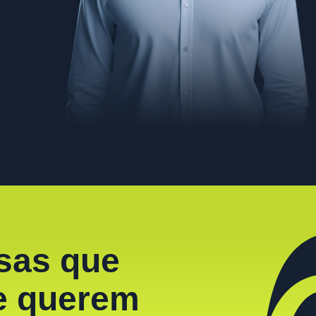
sas que
e querem