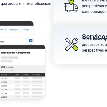
Melhore a efic
que procuram maior eficiência,
perspectivas 
suas operaçõe
Serviço
Tenha uma expe
processos auto
perspectivas e