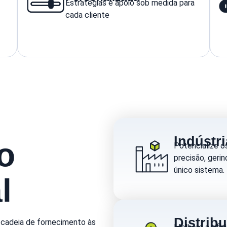
Estratégias e apoio sob medida para
cada cliente
Indústri
o
Potencialize o
precisão, ger
único sistema.
l
Distrib
 cadeia de fornecimento às