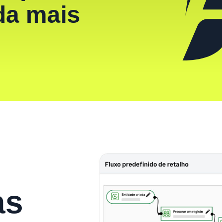
da mais
as