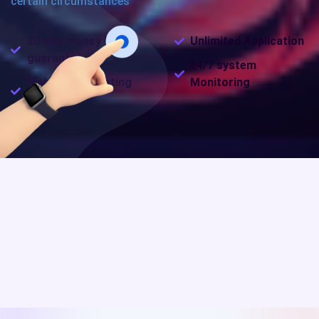
certain circumstances
30-day money back
Unlimited Application
guarantee
24/7 system
Web site Marketing
Monitoring
Solutions