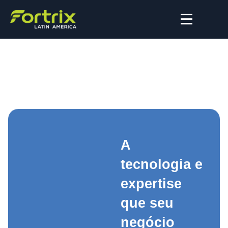
A
tecnologia e
expertise
que seu
negócio